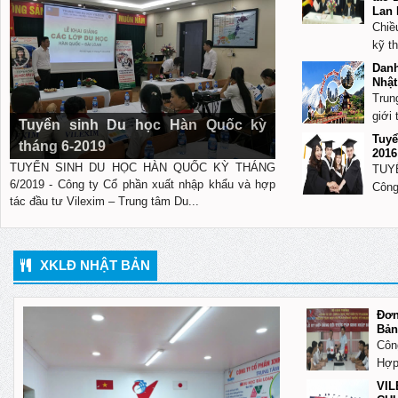
Lan 
Chiề
kỹ t
Danh
Nhật
Trun
giới 
Tuyển sinh Du học Hàn Quốc kỳ
Tuy
tháng 6-2019
2016
TUYỂN SINH DU HỌC HÀN QUỐC KỲ THÁNG
TUY
6/2019 - Công ty Cổ phần xuất nhập khẩu và hợp
Công
tác đầu tư Vilexim – Trung tâm Du...
XKLĐ NHẬT BẢN
Đơ
Bản
Côn
Hợp 
VI