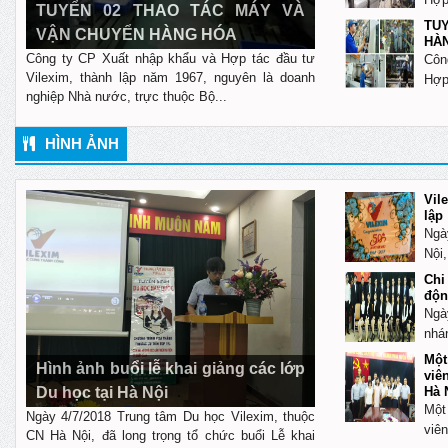
TUYỂN 02 THAO TÁC MÁY VÀ
TU
VẬN CHUYỂN HÀNG HÓA
HÀN
Công ty CP Xuất nhập khẩu và Hợp tác đầu tư
Côn
Vilexim, thành lập năm 1967, nguyên là doanh
Hợp 
nghiệp Nhà nước, trực thuộc Bộ...
HÌNH ẢNH
Vil
lập
Ngà
Nội,
Chi
độn
Ngà
nhá
Một
Hình ảnh buổi lễ khai giảng các lớp
viê
Du học tại Hà Nội
Hà 
Một
Ngày 4/7/2018 Trung tâm Du học Vilexim, thuộc
viê
CN Hà Nội, đã long trọng tổ chức buổi Lễ khai