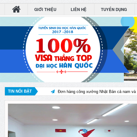
GIỚI THIỆU
LIÊN HỆ
TUYỂN DỤNG
Hình ảnh thi tuyển đơn hàng XKLĐ Nhật Bản 
THƯ CHÚC TẾT NĂM 2021 CỦA CHỦ TỊCH
TIN NỔI BẬT
Đơn hàng công xưởng Nhật Bản cả nam và