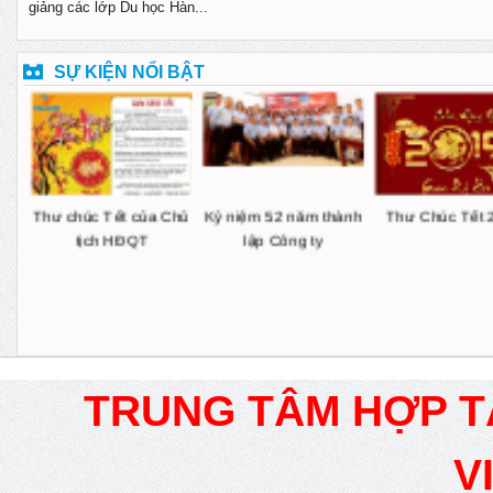
giảng các lớp Du học Hàn...
SỰ KIỆN NỔI BẬT
ĂM
Thư chúc Tết của Chủ
Kỷ niệm 52 năm thành
Thư Chúc Tết 
CH
tịch HĐQT
lập Công ty
TRUNG TÂM HỢP T
V