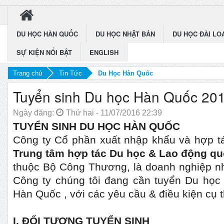
DU HỌC HÀN QUỐC
DU HỌC NHẬT BẢN
DU HỌC ĐÀI LO
SỰ KIỆN NỔI BẬT
ENGLISH
Trang chủ
Tin Tức
Du Học Hàn Quốc
Tuyển sinh Du học Hàn Quốc 20
Ngày đăng:
Thứ hai - 11/07/2016 22:39
TUYỂN SINH DU HỌC HÀN QUỐC
Công ty Cổ phần xuất nhập khẩu và hợp tá
Trung tâm hợp tác Du học & Lao động quố
thuộc Bộ Công Thương, là doanh nghiệp nh
Công ty chúng tôi đang cần tuyển Du học s
Hàn Quốc , với các yêu cầu & điều kiện cụ 
I. ĐỐI TƯỢNG TUYỂN SINH