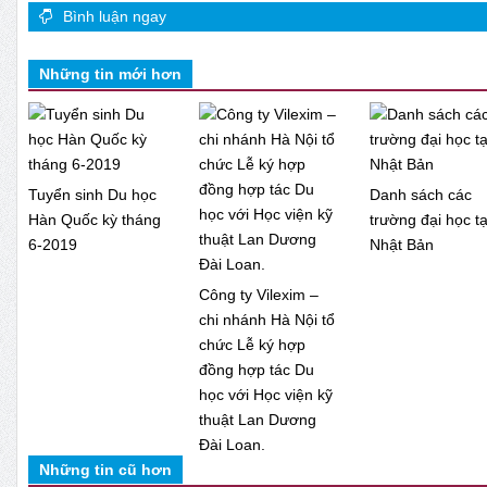
Bình luận ngay
Những tin mới hơn
Tuyển sinh Du học
Danh sách các
Hàn Quốc kỳ tháng
trường đại học tạ
6-2019
Nhật Bản
Công ty Vilexim –
chi nhánh Hà Nội tổ
chức Lễ ký hợp
đồng hợp tác Du
học với Học viện kỹ
thuật Lan Dương
Đài Loan.
Những tin cũ hơn