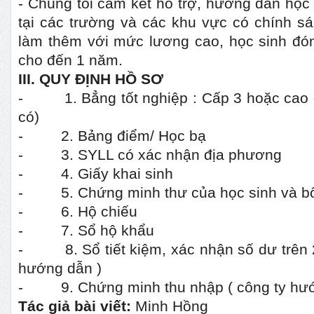
- Chúng tôi cam kết hỗ trợ, hướng dẫn học
tại các trường và các khu vực có chính sá
làm thêm với mức lương cao, học sinh đón
cho đến 1 năm.
III
.
QUY ĐỊNH HỒ SƠ
- 1. Bẳng tốt nghiệp : Cấp 3 hoặc cao đ
có)
- 2. Bảng điểm/ Học bạ
- 3. SYLL có xác nhận địa phương
- 4. Giấy khai sinh
- 5. Chứng minh thư của học sinh và b
- 6. Hộ chiếu
- 7. Sổ hộ khẩu
- 8. Sổ tiết kiệm, xác nhận số dư trên 2
hướng dẫn )
- 9. Chứng minh thu nhập ( công ty hướ
Tác giả bài viết:
Minh Hồng