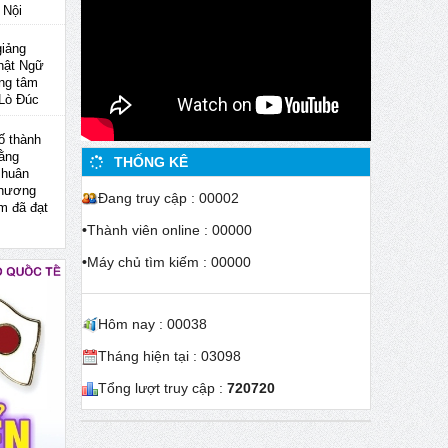
 Nội
giảng
hật Ngữ
ung tâm
 Lò Đúc
ố thành
bằng
THỐNG KÊ
 huân
chương
Đang truy cập : 00002
im đã đạt
•
Thành viên online : 00000
•
Máy chủ tìm kiếm : 00000
Hôm nay : 00038
Tháng hiện tại : 03098
Tổng lượt truy cập :
720720