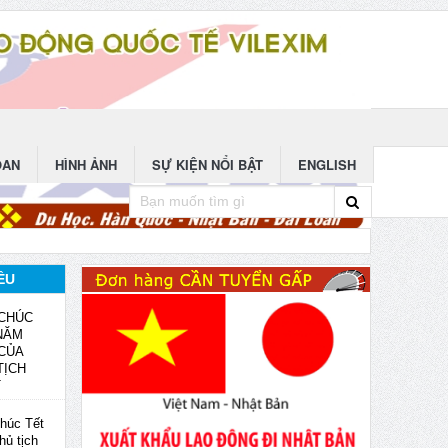
OAN
HÌNH ẢNH
SỰ KIỆN NỔI BẬT
ENGLISH
ỀU
CHÚC
NĂM
 CỦA
TỊCH
T
húc Tết
hủ tịch