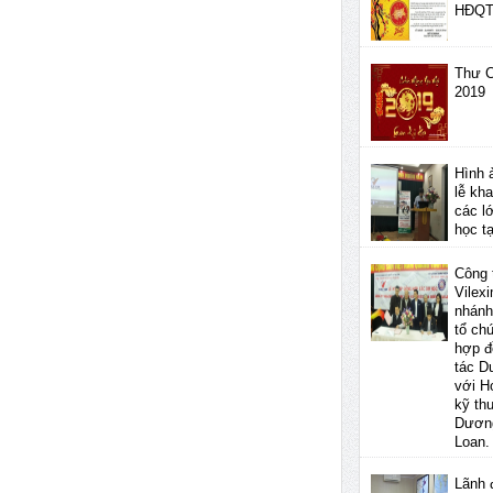
HĐQ
Thư C
2019
Hình 
lễ kha
các l
học t
Công 
Vilexi
nhánh
tổ ch
hợp đ
tác D
với H
kỹ th
Dươn
Loan.
Lãnh 