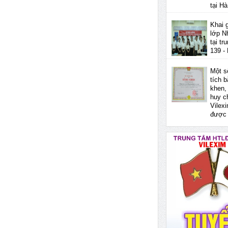
tại Hà
Khai 
lớp N
tại tr
139 -
Một s
tích 
khen,
huy 
Vilex
được