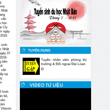
g
emy
 Nhật
ang
 vấn
u học
ại Cty
im ngày
/2016
 sinh
c Nhật
TUYỂN DỤNG
ngày 07
 2016
Tuyển nhân viên phòng thị
g bên
trường & Đối ngoại Đài Loan
sẽ
 vấn
iếp tại
ty
im
ố hình
án bộ,
viên
 tâm
Vilexim