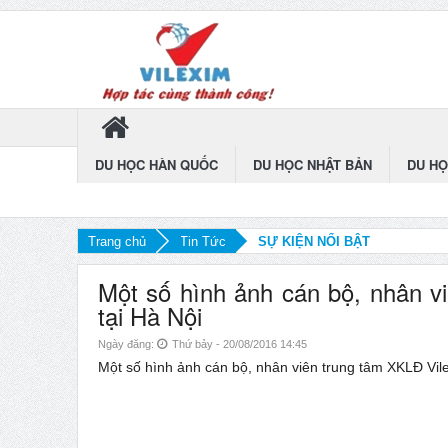
DU HỌC HÀN QUỐC
DU HỌC NHẬT BẢN
DU HỌ
Trang chủ
Tin Tức
SỰ KIỆN NỔI BẬT
Một số hình ảnh cán bộ, nhân v
tại Hà Nội
Ngày đăng:
Thứ bảy - 20/08/2016 14:45
Một số hình ảnh cán bộ, nhân viên trung tâm XKLĐ Vil