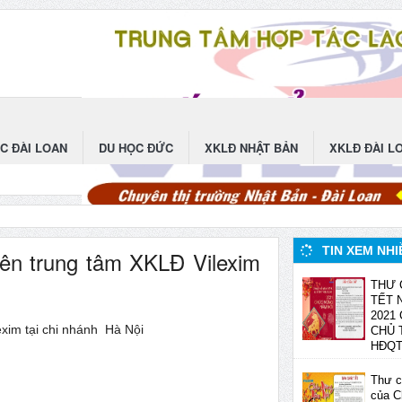
C ĐÀI LOAN
DU HỌC ĐỨC
XKLĐ NHẬT BẢN
XKLĐ ĐÀI L
TIN XEM NHI
iên trung tâm XKLĐ Vilexim
THƯ 
TẾT 
2021
exim tại chi nhánh Hà Nội
CHỦ 
HĐQ
Thư c
của C