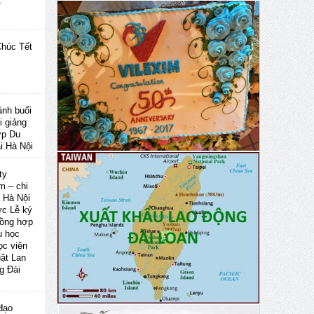
T
húc Tết
ảnh buổi
i giảng
ớp Du
ại Hà Nội
ty
m – chi
 Hà Nội
ức Lễ ký
ồng hợp
u học
ọc viện
uật Lan
g Đài
đạo