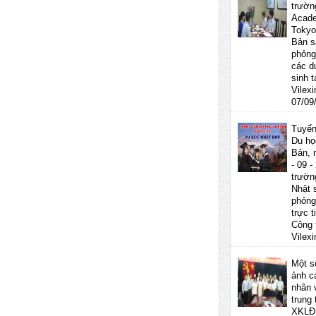
trườn
Acad
Tokyo
Bản s
phỏng
các d
sinh t
Vilex
07/09
Tuyển
Du họ
Bản, 
- 09 -
trườn
Nhật 
phỏng
trực t
Công 
Vilex
Một s
ảnh c
nhân 
trung
XKLĐ 