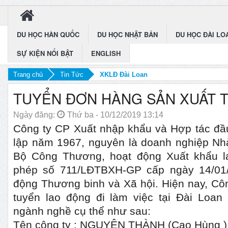
DU HỌC HÀN QUỐC
DU HỌC NHẬT BẢN
DU HỌC ĐÀI LO
SỰ KIỆN NỔI BẬT
ENGLISH
Trang chủ
Tin Tức
XKLĐ Đài Loan
TUYỂN ĐƠN HÀNG SẢN XUẤT 
Ngày đăng:
Thứ ba - 10/12/2019 13:14
Công ty CP Xuất nhập khẩu và Hợp tác đầu
lập năm 1967, nguyên là doanh nghiệp Nhà
Bộ Công Thương, hoạt động Xuất khẩu l
phép số 711/LĐTBXH-GP cấp ngày 14/01
động Thương binh và Xã hội. Hiện nay, Côn
tuyển lao động đi làm việc tại Đài Loan 
ngành nghề cụ thể như sau:
Tên công ty : NGUYÊN THÀNH (Cao Hùng )