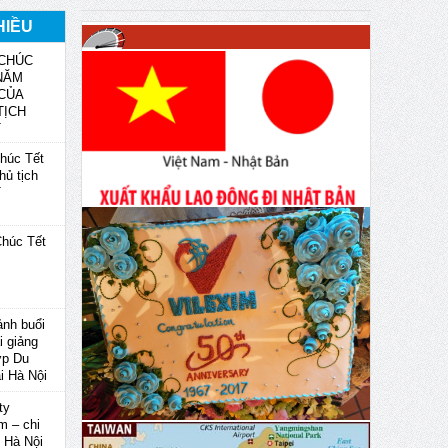
HIỀU
CHÚC
NĂM
 CỦA
TỊCH
T
húc Tết
hủ tịch
T
húc Tết
ảnh buổi
i giảng
ớp Du
ại Hà Nội
ty
m – chi
 Hà Nội