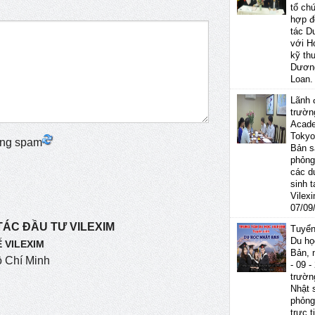
tổ ch
hợp đ
tác D
với H
kỹ th
Dươn
Loan.
Lãnh 
trườn
Acad
Tokyo
Bản s
phỏng
các d
sinh t
Vilex
07/09
TÁC ĐẦU TƯ VILEXIM
Tuyển
Du họ
 VILEXIM
Bản, 
ồ Chí Minh
- 09 -
trườn
Nhật 
phỏng
trực t