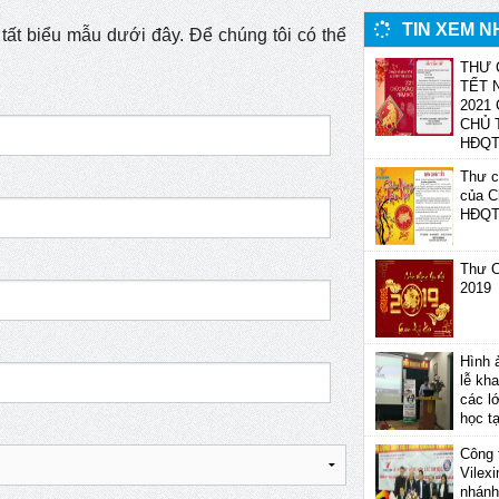
TIN XEM N
 tất biểu mẫu dưới đây. Để chúng tôi có thể
THƯ 
TẾT 
2021
CHỦ 
HĐQ
Thư c
của C
HĐQ
Thư C
2019
Hình 
lễ kha
các l
học t
Công 
Vilexi
nhánh