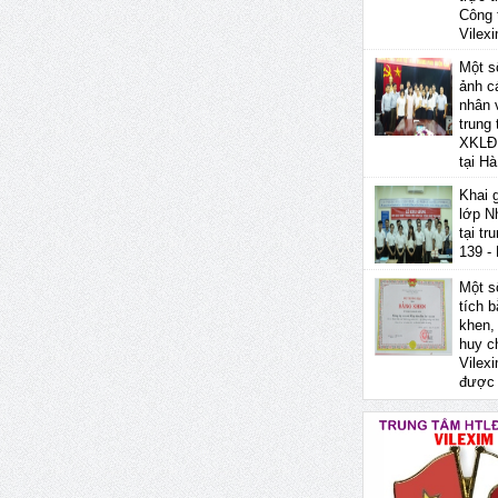
Công 
Vilex
Một s
ảnh c
nhân 
trung
XKLĐ 
tại Hà
Khai 
lớp N
tại tr
139 -
Một s
tích 
khen,
huy 
Vilex
được