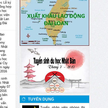
ức Lễ ký
ồng hợp
u học
ọc viện
uật Lan
g Đài
đạo
g
emy
 Nhật
ang
 vấn
u học
ại Cty
im ngày
/2016
 sinh
c Nhật
ngày 07
 2016
g bên
TUYỂN DỤNG
sẽ
 vấn
Tuyển nhân viên phòng thị
iếp tại