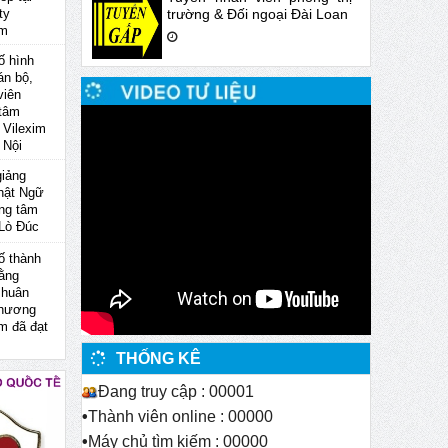
trường & Đối ngoại Đài Loan
ty
im
ố hình
án bộ,
viên
 tâm
Vilexim
 Nội
giảng
hật Ngữ
ung tâm
 Lò Đúc
ố thành
bằng
 huân
chương
im đã đạt
THỐNG KÊ
Đang truy cập : 00001
•
Thành viên online : 00000
•
Máy chủ tìm kiếm : 00000